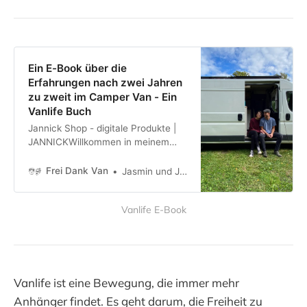
Ein E-Book über die
Erfahrungen nach zwei Jahren
zu zweit im Camper Van - Ein
Vanlife Buch
Jannick Shop - digitale Produkte |
JANNICKWillkommen in meinem
Shop! Hier findest du meine
Produkte, unter anderem das E-
Frei Dank Van
Jasmin und Jannick
Book über mein Vanlife-Zeit, als
auch das Hörbuch. Viel Spaß beim
Vanlife E-Book
Stöbern und Danke an alle, die sich
dazu entscheiden, etwas zu
kaufen.JANNICK„Man muss bereit
sein, Dinge zu verpassen, um Dinge
Vanlife ist eine Bewegung, die immer mehr
Anhänger findet. Es geht darum, die Freiheit zu