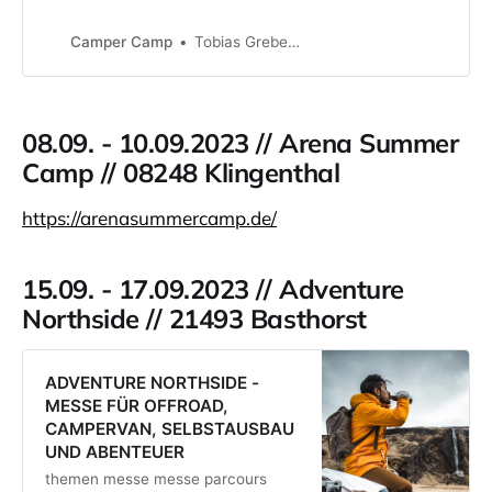
10.09.2023Zeltplatz Alpha one in
Hameln Bring dich als Content
Camper Camp
Tobias Grebestein
Creator auf’s nächste Level Was ist
Camper Camp? Aus kleineren
InstaCamper- und YouTubeCamper-
Treffen wurde die Idee geboren,
08.09. - 10.09.2023 // Arena Summer
dem Erfahrungsaustausch
Camp // 08248 Klingenthal
untereinander eine Plattform zu g…
https://arenasummercamp.de/
15.09. - 17.09.2023 // Adventure
Northside // 21493 Basthorst
ADVENTURE NORTHSIDE -
MESSE FÜR OFFROAD,
CAMPERVAN, SELBSTAUSBAU
UND ABENTEUER
themen messe messe parcours