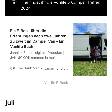
💡
Hier findet ihr die Vanlife & Camper Treffen
2024
Ein E-Book über die
Erfahrungen nach zwei Jahren
zu zweit im Camper Van - Ein
Vanlife Buch
Jannick Shop - digitale Produkte |
JANNICKWillkommen in meinem
Shop! Hier findest du meine
Produkte, unter anderem das E-
Frei Dank Van
Jasmin und Jannick
Book über mein Vanlife-Zeit, als
auch das Hörbuch. Viel Spaß beim
Vanlife E-Book
Stöbern und Danke an alle, die sich
dazu entscheiden, etwas zu
kaufen.JANNICK„Man muss bereit
sein, Dinge zu verpassen, um Dinge
Juli