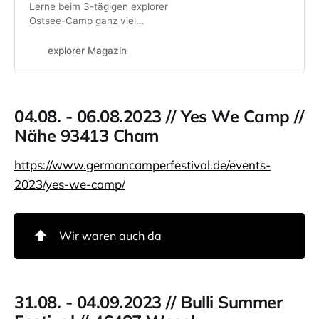
Lerne beim 3-tägigen explorer
Ostsee-Camp ganz viel
Praxiswissen zum Thema Offroad
Fahrzeuge und Reisen und besuche
explorer Magazin
Workshops für Selbstbauer.
04.08. - 06.08.2023 // Yes We Camp //
Nähe 93413 Cham
https://www.germancamperfestival.de/events-
2023/yes-we-camp/
⬆️
Wir waren auch da
31.08. - 04.09.2023 // Bulli Summer