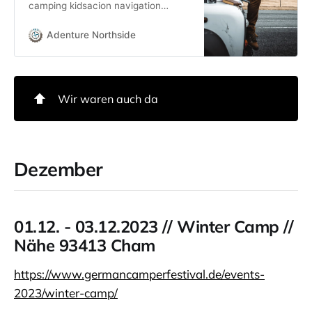
camping kidsacion navigation
oeffungszeiten aussteller-news
gallery dein-van ueber-uns kontakt
Adenture Northside
kontakt
⬆️
Wir waren auch da
Dezember
01.12. - 03.12.2023 // Winter Camp //
Nähe 93413 Cham
https://www.germancamperfestival.de/events-
2023/winter-camp/