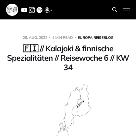
*
28. AUG. 2022
4 MIN READ
EUROPA REISEBLOG
🇫🇮 // Kalajoki & finnische
Spezialitäten // Reisewoche 6 // KW
34