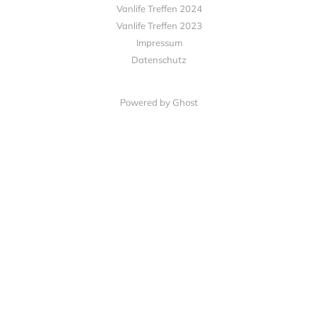
Vanlife Treffen 2024
Vanlife Treffen 2023
Impressum
Datenschutz
Powered by Ghost
Alle Links mit Sternchen* sind Affiliate Links.
D.h. ihr zahlt nicht mehr oder bekommt sogar einen Bonus.
Wir erhalten dafür einen Anteil an der Empfehlung.