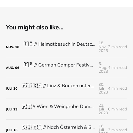
You might also like...
18.
🇩🇪 // Heimatbesuch in Deutschland // Reisewoche 56 - 70 // KW 32 - 46
Nov.
2 min read
NOV.
18
2023
6.
🇩🇪 // German Camper Festival // Reisewoche 55 // KW 31
Aug.
4 min read
AUG.
06
2023
30.
🇦🇹 🇩🇪 // Linz & Backen unterwegs // Reisewoche 54 // KW 30
Juli
4 min read
JULI
30
2023
23.
🇦🇹 // Wien & Weinprobe Domäne Wachau // Reisewoche 53 // KW 29
Juli
6 min read
JULI
23
2023
16.
🇸🇮 🇦🇹 // Nach Österreich & Sommerrodelbahn // Reisewoche 52 // KW 28
Juli
3 min read
JULI
16