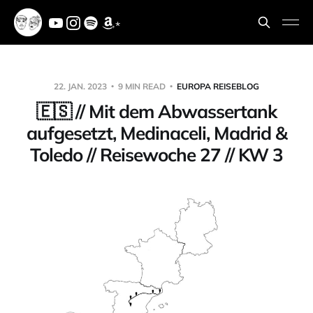
*
22. JAN. 2023
9 MIN READ
EUROPA REISEBLOG
🇪🇸 // Mit dem Abwassertank
aufgesetzt, Medinaceli, Madrid &
Toledo // Reisewoche 27 // KW 3