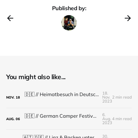
Published by:
You might also like...
18.
🇩🇪 // Heimatbesuch in Deutschland // Reisewoche 56 - 70 // KW 32 - 46
Nov.
2 min read
NOV.
18
2023
6.
🇩🇪 // German Camper Festival // Reisewoche 55 // KW 31
Aug.
4 min read
AUG.
06
2023
30.
🇦🇹 🇩🇪 // Linz & Backen unterwegs // Reisewoche 54 // KW 30