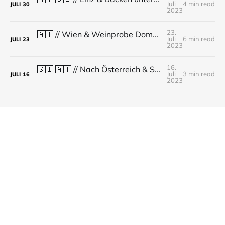
Juli
4 min read
JULI
30
2023
23.
🇦🇹 // Wien & Weinprobe Domäne Wachau // Reisewoche 53 // KW 29
Juli
6 min read
JULI
23
2023
16.
🇸🇮 🇦🇹 // Nach Österreich & Sommerrodelbahn // Reisewoche 52 // KW 28
Juli
3 min read
JULI
16
2023